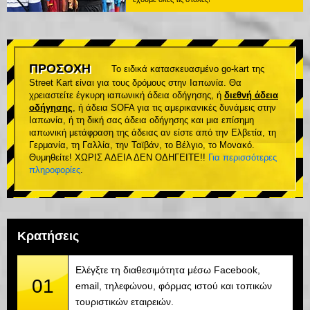
ΠΡΟΣΟΧΗ
Το ειδικά κατασκευασμένο go-kart της
Street Kart είναι για τους δρόμους στην Ιαπωνία. Θα
χρειαστείτε έγκυρη ιαπωνική άδεια οδήγησης, ή
διεθνή άδεια
οδήγησης
, ή άδεια SOFA για τις αμερικανικές δυνάμεις στην
Ιαπωνία, ή τη δική σας άδεια οδήγησης και μια επίσημη
ιαπωνική μετάφραση της άδειας αν είστε από την Ελβετία, τη
Γερμανία, τη Γαλλία, την Ταϊβάν, το Βέλγιο, το Μονακό.
Θυμηθείτε! ΧΩΡΙΣ ΑΔΕΙΑ ΔΕΝ ΟΔΗΓΕΙΤΕ!!
Για περισσότερες
πληροφορίες
.
Κρατήσεις
Ελέγξτε τη διαθεσιμότητα μέσω Facebook,
01
email, τηλεφώνου, φόρμας ιστού και τοπικών
τουριστικών εταιρειών.