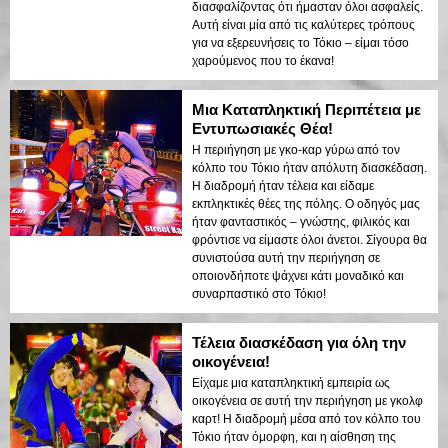
διασφαλίζοντας ότι ήμασταν όλοι ασφαλείς.
Αυτή είναι μία από τις καλύτερες τρόπους
για να εξερευνήσεις το Τόκιο – είμαι τόσο
χαρούμενος που το έκανα!
Μια Καταπληκτική Περιπέτεια με
Εντυπωσιακές Θέα!
Η περιήγηση με γκο-καρ γύρω από τον
κόλπο του Τόκιο ήταν απόλυτη διασκέδαση.
Η διαδρομή ήταν τέλεια και είδαμε
εκπληκτικές θέες της πόλης. Ο οδηγός μας
ήταν φανταστικός – γνώστης, φιλικός και
φρόντισε να είμαστε όλοι άνετοι. Σίγουρα θα
συνιστούσα αυτή την περιήγηση σε
οποιονδήποτε ψάχνει κάτι μοναδικό και
συναρπαστικό στο Τόκιο!
Τέλεια διασκέδαση για όλη την
οικογένεια!
Είχαμε μια καταπληκτική εμπειρία ως
οικογένεια σε αυτή την περιήγηση με γκολφ
καρτ! Η διαδρομή μέσα από τον κόλπο του
Τόκιο ήταν όμορφη, και η αίσθηση της