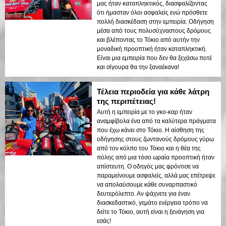
μας ήταν καταπληκτικός, διασφαλίζοντας
ότι ήμασταν όλοι ασφαλείς ενώ πρόσθετε
πολλή διασκέδαση στην εμπειρία. Οδήγηση
μέσα από τους πολυσύχναστους δρόμους
και βλέποντας το Τόκιο από αυτήν την
μοναδική προοπτική ήταν καταπληκτική.
Είναι μια εμπειρία που δεν θα ξεχάσω ποτέ
και σίγουρα θα την ξαναέκανα!
Τέλεια περιοδεία για κάθε λάτρη
της περιπέτειας!
Αυτή η εμπειρία με το γκο-καρ ήταν
αναμφίβολα ένα από τα καλύτερα πράγματα
που έχω κάνει στο Τόκιο. Η αίσθηση της
οδήγησης στους ζωντανούς δρόμους γύρω
από τον κόλπο του Τόκιο και η θέα της
πόλης από μια τόσο ωραία προοπτική ήταν
απίστευτη. Ο οδηγός μας φρόντισε να
παραμείνουμε ασφαλείς, αλλά μας επέτρεψε
να απολαύσουμε κάθε συναρπαστικό
δευτερόλεπτο. Αν ψάχνετε για έναν
διασκεδαστικό, γεμάτο ενέργεια τρόπο να
δείτε το Τόκιο, αυτή είναι η ξενάγηση για
εσάς!