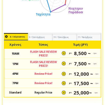
8 / Αύγουστος
9 / Σεπτέμβριος
10 / Οκτώβριος
11 / Νοέμβριος
Χρόνος
Τύπος
Τιμή (JPY)
FLASH SALE REVIEW
8,500 ~
10AM
JPY
/pax
¥
PRICE!
FLASH SALE REVIEW
7,500 ~
1PM
JPY
/pax
¥
PRICE!
12,000 ~
4PM
Review Price!
JPY
/pax
¥
17,500 ~
7PM
Review Price!
JPY
/pax
¥
25,000~
Standard
Regular Price
JPY
/pax
¥