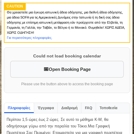
CAUTION
Θα χρειαστείτε μια έγκυρη ιαπωνική άδεια οδήγησης, μια διεθνή άδεια οδήγησης,
μια άδεια SOFA για τις Αμερικανικές Δυνάμεις στην Ιαπωνία ή τη δική σας άδεια
οδήγησης με επίσημη ιαπωνική μετάφραση εάν προέρχεστε από την Ελβετία, τη
Γερμανία, τη Γαλλία, την Ταϊβάν, το Βέλγιο ή το Μονακό. Θυμηθείτε! ΧΩΡΙΣ ΑΔΕΙΑ,
ΧΩΡΙΣ ΟΔΗΓΗΣΗ!
Για περισσότερες πληροφορίες.
Could not load booking calendar
Open Booking Page
Please use the button above to access the booking page
Πληροφορίες
Έγγραφα
Διαδρομή
FAQ
Τοποθεσία
Περίπου 1,5 ώρες έως 2 ώρες. Σε αυτό το μάθημα K-M, θα
οδηγήσουμε γύρω από την παραλία του Τόκιο.Μια Γραφική
Περιπέτεια Σας Περιμένει: Ετοιμαστείτε για μια γραφική περιπέτεια