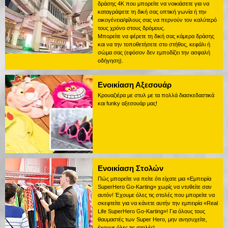
δράσης 4K που μπορείτε να νοικιάσετε για να
καταγράψετε τη δική σας οπτική γωνία ή την
οικογένεια/φίλους σας να περνούν τον καλύτερό
τους χρόνο στους δρόμους.
Μπορείτε να φέρετε τη δική σας κάμερα δράσης
και να την τοποθετήσετε στο στήθος, κεφάλι ή
σώμα σας (εφόσον δεν εμποδίζει την ασφαλή
οδήγηση).
Ενοικίαση Αξεσουάρ
Κρουαζιέρα με στυλ με τα πολλά διασκεδαστικά
και funky αξεσουάρ μας!
Ενοικίαση Στολών
Πώς μπορείτε να πείτε ότι είχατε μια «Εμπειρία
SuperHero Go-Karting» χωρίς να ντυθείτε σαν
αυτόν! Έχουμε όλες τις στολές που μπορείτε να
σκεφτείτε για να κάνετε αυτήν την εμπειρία «Real
Life SuperHero Go-Karting»! Για όλους τους
θαυμαστές των Super Hero, μην ανησυχείτε,
έχουμε όλες τις στολές!