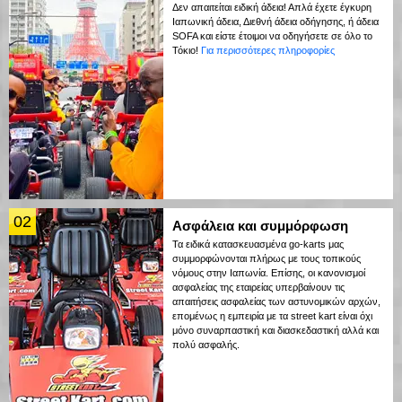
Δεν απαιτείται ειδική άδεια! Απλά έχετε έγκυρη
Ιαπωνική άδεια, Διεθνή άδεια οδήγησης, ή άδεια
SOFA και είστε έτοιμοι να οδηγήσετε σε όλο το
Τόκιο!
Για περισσότερες πληροφορίες
02
Ασφάλεια και συμμόρφωση
Τα ειδικά κατασκευασμένα go-karts μας
συμμορφώνονται πλήρως με τους τοπικούς
νόμους στην Ιαπωνία. Επίσης, οι κανονισμοί
ασφαλείας της εταιρείας υπερβαίνουν τις
απαιτήσεις ασφαλείας των αστυνομικών αρχών,
επομένως η εμπειρία με τα street kart είναι όχι
μόνο συναρπαστική και διασκεδαστική αλλά και
πολύ ασφαλής.