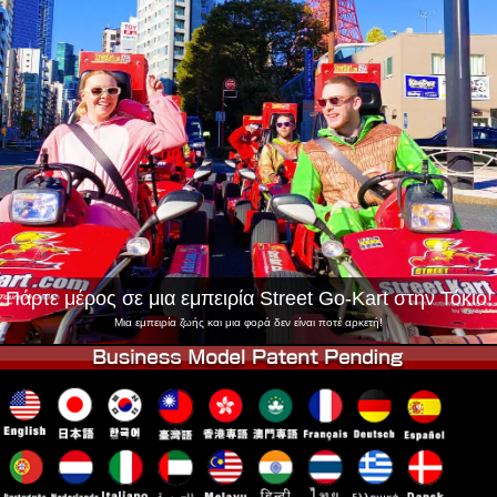
Εταιρεία
Κράτηση
Αλλαγή Καταστήματος
Τόκιο Σινάγαουα #1
Τόκιο Ακίχαμπαρα #1
Τόκιο Ακίχαμπαρα #2
Τόκιο Σιμπούγια
Τόκιο Σιμπούγια Annex
Τόκιο Κόλπος
Τόκιο Ασακούσα
Οσάκα
Οκινάουα
Πάρτε μέρος σε μια εμπειρία Street Go-Kart στην Τόκιο!
Μια εμπειρία ζωής και μια φορά δεν είναι ποτέ αρκετή!