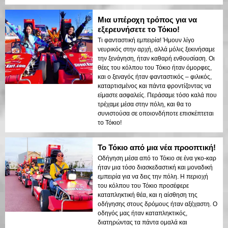
Μια υπέροχη τρόπος για να
εξερευνήσετε το Τόκιο!
Τι φανταστική εμπειρία! Ήμουν λίγο
νευρικός στην αρχή, αλλά μόλις ξεκινήσαμε
την ξενάγηση, ήταν καθαρή ενθουσίαση. Οι
θέες του κόλπου του Τόκιο ήταν όμορφες,
και ο ξεναγός ήταν φανταστικός – φιλικός,
καταρτισμένος και πάντα φροντίζοντας να
είμαστε ασφαλείς. Περάσαμε τόσο καλά που
τρέχαμε μέσα στην πόλη, και θα το
συνιστούσα σε οποιονδήποτε επισκέπτεται
το Τόκιο!
Το Τόκιο από μια νέα προοπτική!
Οδήγηση μέσα από το Τόκιο σε ένα γκο-καρ
ήταν μια τόσο διασκεδαστική και μοναδική
εμπειρία για να δεις την πόλη. Η περιοχή
του κόλπου του Τόκιο προσέφερε
καταπληκτική θέα, και η αίσθηση της
οδήγησης στους δρόμους ήταν αξέχαστη. Ο
οδηγός μας ήταν καταπληκτικός,
διατηρώντας τα πάντα ομαλά και