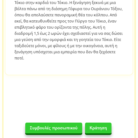
Τόκιο στην καρδιά του Τόκιο. Η ξενάγηση ξεκινά με μια
βόλτα πάνω από τη διάσημη Γέφυρα του Ουράνιου Τόξου,
όπου θα απολαύσετε πανοραμική θέα του κόλπου. Από
εκεί, θα κατευθυνθείτε προς τον Πύργο του Τόκιο, έναν
επιβλητικό φάρο του ορίζοντα της πόλης. Αυτή η
διαδρομή 1,5 έως 2 ωρών έχει σχεδιαστεί για να σας δώσει
μια γεύση από την ομορφιά και τη γοητεία του Τόκιο. Είτε
ταξιδεύετε μόνοι, με φίλους ή με την οικογένεια, αυτή η
ξενάγηση υπόσχεται μια εμπειρία που δεν θα ξεχάσετε
ποτέ.
Συμβουλές προσωπικού
Κράτηση