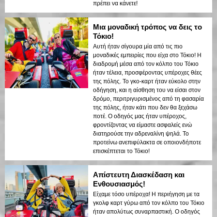
πρέπει να κάνετε!
Μια μοναδική τρόπος να δεις το
Τόκιο!
Αυτή ήταν σίγουρα μία από τις πιο
μοναδικές εμπειρίες που είχα στο Τόκιο! Η
διαδρομή μέσα από τον κόλπο του Τόκιο
ήταν τέλεια, προσφέροντας υπέροχες θέες
της πόλης. Το γκο-καρτ ήταν εύκολο στην
οδήγηση, και η αίσθηση του να είσαι στον
δρόμο, περιτριγυρισμένος από τη φασαρία
της πόλης, ήταν κάτι που δεν θα ξεχάσω
ποτέ. Ο οδηγός μας ήταν υπέροχος,
φροντίζοντας να είμαστε ασφαλείς ενώ
διατηρούσε την αδρεναλίνη ψηλά. Το
προτείνω ανεπιφύλακτα σε οποιονδήποτε
επισκέπτεται το Τόκιο!
Απίστευτη Διασκέδαση και
Ενθουσιασμός!
Είχαμε τόσο υπέροχα! Η περιήγηση με τα
γκολφ καρτ γύρω από τον κόλπο του Τόκιο
ήταν απολύτως συναρπαστική. Ο οδηγός