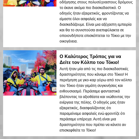
οδήγησης στους πολυσύχναστους δρόμους
το έκανε ακόμα πιο διασκεδαστικό. Ο
οδηγός ήταν εξαιρετικός, φροντίζοντας να
είμαστε όλοι ασφαλείς και να
διασκεδάζουμε. Είναι μια αξέχαστη εμπειρία
και θα το συνιστούσα ανεπιφύλακτα σε
οποιονδήποτε επισκέπτεται το Τόκιο με την
οικογένεια.
Ο Καλύτερος Τρόπος για να
Δείτε τον Κόλπο του Τόκιο!
Αυτή ήταν μία από τις πιο διασκεδαστικές
δραστηριότητες που κάναμε στο Τόκιο! Η
περιήγηση με γκο-καρ γύρω από τον κόλπο
του Τόκιο ήταν γεμάτη συγκινήσεις και
ενθουσιασμό. Περάσαμε φανταστικά
βλέποντας τα αξιοθέατα και νιώθοντας την
ενέργεια της πόλης. Ο οδηγός μας ήταν
εξαιρετικός, διασφαλίζοντας ότι
παραμείναμε ασφαλείς ενώ φροντίζε ότι
περάσαμε υπέροχα. Αυτή είναι μια
δραστηριότητα που πρέπει να κάνετε αν
επισκεφθείτε το Τόκιο!