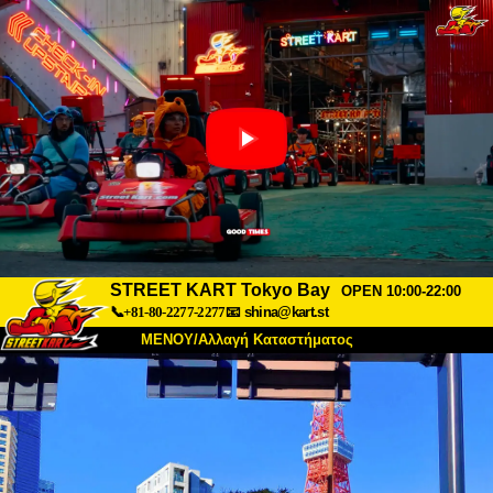
STREET KART Tokyo Bay
OPEN 10:00-22:00
📞+81-80-2277-2277
📧
shina@kart.st
ΜΕΝΟΥ/Αλλαγή Καταστήματος
ΚΥΡΙΩΣ
Σχετικά
Προδιαγραφές
Τιμές
Πρόσβαση
Αναφορές
Συχνές Ερωτήσεις