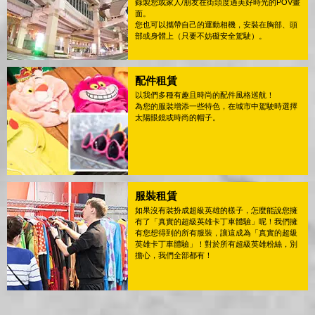
錄製您或家人/朋友在街頭度過美好時光的POV畫
面。
您也可以攜帶自己的運動相機，安裝在胸部、頭
部或身體上（只要不妨礙安全駕駛）。
配件租賃
以我們多種有趣且時尚的配件風格巡航！
為您的服裝增添一些特色，在城市中駕駛時選擇
太陽眼鏡或時尚的帽子。
服裝租賃
如果沒有裝扮成超級英雄的樣子，怎麼能說您擁
有了「真實的超級英雄卡丁車體驗」呢！我們擁
有您想得到的所有服裝，讓這成為「真實的超級
英雄卡丁車體驗」！對於所有超級英雄粉絲，別
擔心，我們全部都有！