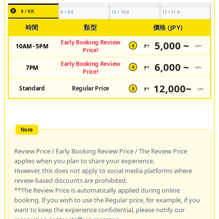
8 / 8月
9 / 9月
10 / 10月
11 / 11月
時間
類型
價格 (JPY)
Early Booking Review
5,000 ~
10AM - 5PM
JPY
/pax
¥
Price!
Early Booking Review
6,000 ~
7PM
JPY
/pax
¥
Price!
12,000~
Standard
Regular Price
JPY
/pax
¥
Review Price / Early Booking Review Price / The Review Price
applies when you plan to share your experience.
However, this does not apply to social media platforms where
review-based discounts are prohibited.
**The Review Price is automatically applied during online
booking. If you wish to use the Regular price, for example, if you
want to keep the experience confidential, please notify our