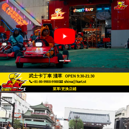
武士卡丁車 淺草
OPEN 9:30-21:30
📞+81-80-9988-9988
📧
shina@kart.st
菜單/更換店鋪
首頁
關於我們
規格
價格
交通資訊
顧客評價
常見問題