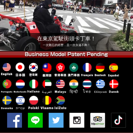
公司
預訂
更換店鋪
東京 品川 #1
東京 秋葉原 #1
東京 秋葉原 #2
東京 澀谷
在東京駕駛街頭卡丁車！
東京 澀谷分店
東京灣
一次難忘的經歷，且一次永遠不夠！
東京 淺草
大阪
沖繩