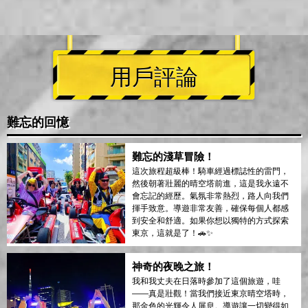
用戶評論
難忘的回憶
難忘的淺草冒險！
這次旅程超級棒！騎車經過標誌性的雷門，
然後朝著壯麗的晴空塔前進，這是我永遠不
會忘記的經歷。氣氛非常熱烈，路人向我們
揮手致意。導遊非常友善，確保每個人都感
到安全和舒適。如果你想以獨特的方式探索
東京，這就是了！🚗✨
神奇的夜晚之旅！
我和我丈夫在日落時參加了這個旅遊，哇
——真是壯觀！當我們接近東京晴空塔時，
那金色的光輝令人屏息。導遊讓一切變得如