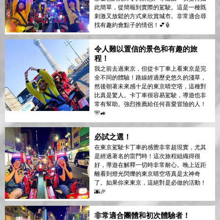
此簡單，從簡報到實際的駕駛。這是一種既
刺激又放鬆的方式來欣賞城市。非常適合尋
找有趣約會點子的情侶！💕🏮
令人難以置信的景色和有趣的旅
程！
我之前去過東京，但從卡丁車上看東京是完
全不同的體驗！路線經過歷史悠久的淺草，
然後朝著未來感十足的東京晴空塔，這種對
比真是驚人。卡丁車很容易駕駛，導遊也非
常有幫助。強烈推薦給任何喜愛冒險的人！
🎌🚙
必試之選！
在東京駕駛卡丁車的感覺非常超現實，尤其
是經過著名的雷門時！這次旅程組織得很
好，導遊在解釋一切時非常耐心。晚上近距
離看到燈光閃爍的東京晴空塔真是太神奇
了。如果你來東京，這絕對是必做的活動！
🌆🎉
非常適合團體和初次體驗者！