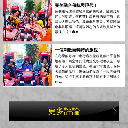
完美融合傳統與現代！
這個旅程讓你體驗東京的舊與新。駛過淺草
迷人的街道，然後前往高科技的晴空塔，真
是令人難以置信。導遊非常專業，整個體驗
也非常順暢。這是以難忘的方式欣賞城市的
最佳方式！🏯🌟
一個刺激而獨特的旅程！
在冬季的寒冷中進行這次旅程竟然出乎意料
地有趣！晴空塔的璀璨燈光映襯著夜空，形
成了令人驚嘆的景色。導遊非常出色，保持
著高昂的氣氛，確保我們度過了一段美好的
時光。從卡丁車上看東京？簡直不可思議！
❄️🏎
更多評論