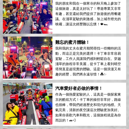
我的朋友和我在一個寒冷的秋天晚上參加了
這個旅遊，真是太好玩了！導遊專業又非常
有趣，甚至還給我們提供了旅遊後的用餐建
議。在淺草駕駛的刺激感，加上城市燈光的
映襯，讓這次經歷難以忘懷！🍁🏎
難忘的蜜月體驗！
我和我的丈夫在蜜月期間尋找一些獨特的活
動，而這正是完美的選擇！卡丁車非常容易
駕駛，工作人員讓我們感到輕鬆自在。穿越
淺草的旅程非常美麗，從卡丁車上看到晴空
塔簡直是超現實的體驗。這是一個浪漫又有
趣的經歷，我們將永遠珍惜！💑✨
汽車愛好者必做的事情！
作為一個熱愛駕駛的人，這真是一個探索東
京的酷炫方式！卡丁車的操控非常好，路線
也很棒，帶我們經過歷史和現代的地標。天
氣完美，清新的夜空讓這次體驗更加美好。
如果你喜歡汽車和觀光，這個旅程就是為你
而設的！🚗💨